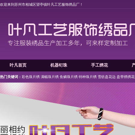
欢迎来到苏州市相城区望亭镇叶凡工艺服饰绣品厂！
叶凡首页
机器钉珠
手工绣花
热门关键词：
彩色珠片绣
满幅珠片绣
鱼鳞珠片绣
特种珠片绣
雪纺盘花边
盘带绣绣花