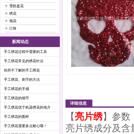
+
雪纺盘花
+
绣花
+
领花
+
订珠
新闻动态
手工绣花过程中需要的工具
手工绣花常见的绣花针法
你所不了解的手工绣花
手工绣花、刺字的方法
手工绣花的手感
手工绣花的细节
详细信息
手工绣花优于机器绣花的地方
【
亮片绣
】参数
手工绣花的图样
亮片绣成分及含
手工绣花需要多点耐心哦！