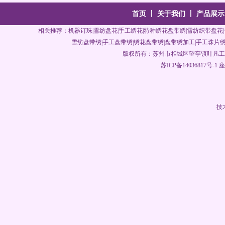
首页
丨
关于我们
丨
产品展示
相关推荐：
机器订珠
|
雪纺盘花
|
手工绣花
|特种绣花盘带绣|雪纺织带盘花|
雪纺盘带绣|手工盘带绣|绣花盘带绣|
盘带绣加工
|手工珠片绣
版权所有：
苏州市相城区望亭镇叶凡工
苏ICP备14036817号-1
座机
技