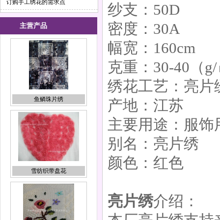
订购手工绣花的需求点
纱支：50D
密度：30A
主营产品
幅宽：160cm
鱼鳞珠片绣
克重：30-40（g
绣花工艺：亮片
产地：江苏
主要用途：服饰
雪纺织带盘花
别名：亮片绣
颜色：红色
亮片绣
介绍：
粗线手工绣花