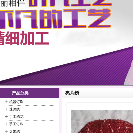
亮片绣
产品分类
+
机器订珠
+
珠片绣
+
手工绣花
+
手工订珠
+
盘带绣