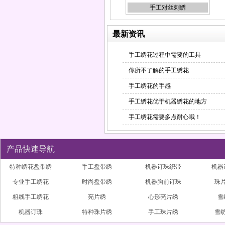
手工对丝刺绣
最新资讯
珠片绣加工
手工绣花过程中需要的工具
你所不了解的手工绣花
手工绣花的手感
手工绣花优于机器绣花的地方
雪纺盘带绣
手工绣花需要多点耐心哦！
产品快速导航
特种绣花盘带绣
手工盘带绣
机器订珠织带
机器
专业手工绣花
时尚盘带绣
机器胸前订珠
珠
粗线手工绣花
亮片绣
心形亮片绣
雪
机器领口订珠
机器订珠
特种珠片绣
手工珠片绣
雪