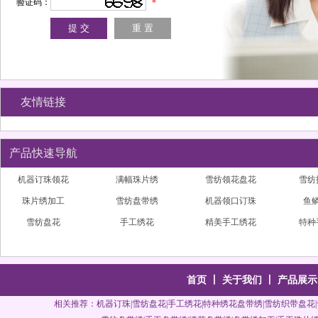
验证码：
*
友情链接
产品快速导航
特种绣花盘带绣
手工盘带绣
机器订珠织带
机器
专业手工绣花
时尚盘带绣
机器胸前订珠
珠
粗线手工绣花
亮片绣
心形亮片绣
雪
机器订珠
特种珠片绣
手工珠片绣
雪
首页
丨
关于我们
丨
产品展示
相关推荐：
机器订珠
|
雪纺盘花
|
手工绣花
|特种绣花盘带绣|雪纺织带盘花|