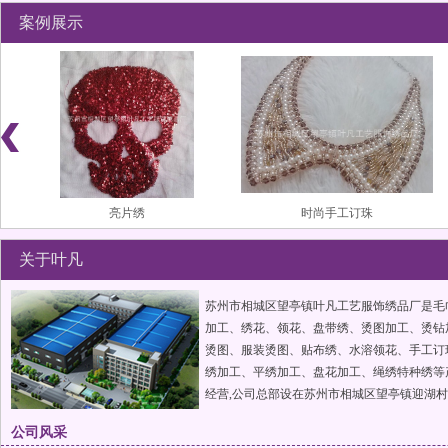
案例展示
亮片绣
时尚手工订珠
关于叶凡
苏州市相城区望亭镇叶凡工艺服饰绣品厂是毛
加工、绣花、领花、盘带绣、烫图加工、烫钻
烫图、服装烫图、贴布绣、水溶领花、手工订
绣加工、平绣加工、盘花加工、绳绣特种绣等
经营,公司总部设在苏州市相城区望亭镇迎湖村
特种绣花盘带绣
特种珠片绣
凡工艺服饰绣品厂拥有完整、科学的质量体系
公司风采