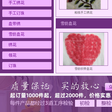
手工绣花
粗线手工绣花
手工订珠
雪纺盘花
盘带绣
雪纺盘花
绣花
领花
精美手工绣花
订珠
雪纺织带盘花