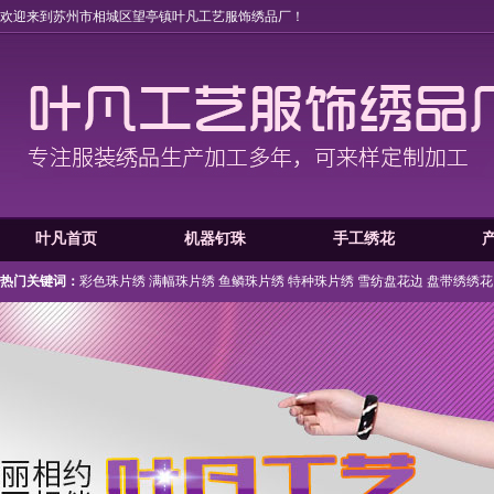
欢迎来到苏州市相城区望亭镇叶凡工艺服饰绣品厂！
叶凡首页
机器钉珠
手工绣花
热门关键词：
彩色珠片绣
满幅珠片绣
鱼鳞珠片绣
特种珠片绣
雪纺盘花边
盘带绣绣花