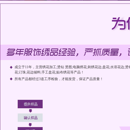
成立于11年，主营绣花加工;烫钻 烫图;电脑绣花;刺绣花边;盘花;水溶花边;烫
花;订珠;花边辅料;手工盘花;贴布绣花等产品！
所有产品都经过3道工序检验，才能发货，保证产品质量！