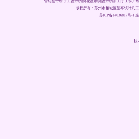
雪纺盘带绣|手工盘带绣|绣花盘带绣|
盘带绣加工
|手工珠片绣
版权所有：
苏州市相城区望亭镇叶凡工
苏ICP备14036817号-1
座机
技