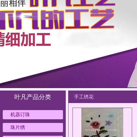
叶凡产品分类
手工绣花
机器订珠
珠片绣