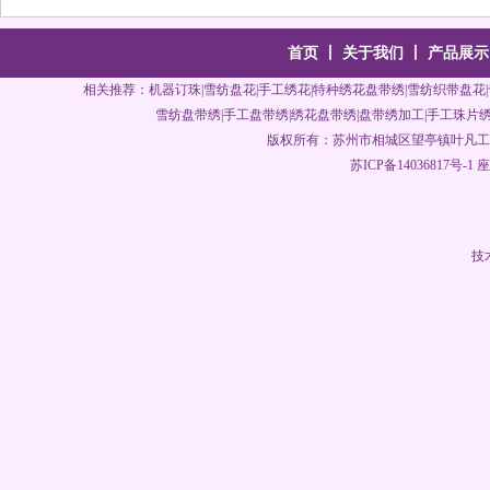
首页
丨
关于我们
丨
产品展示
相关推荐：
机器订珠
|
雪纺盘花
|
手工绣花
|特种绣花盘带绣|雪纺织带盘花|
雪纺盘带绣|手工盘带绣|绣花盘带绣|
盘带绣加工
|手工珠片绣
版权所有：
苏州市相城区望亭镇叶凡工
苏ICP备14036817号-1
座机
技