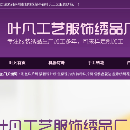
欢迎来到苏州市相城区望亭镇叶凡工艺服饰绣品厂！
叶凡首页
机器钉珠
手工绣花
热门关键词：
彩色珠片绣
满幅珠片绣
鱼鳞珠片绣
特种珠片绣
雪纺盘花边
盘带绣绣花