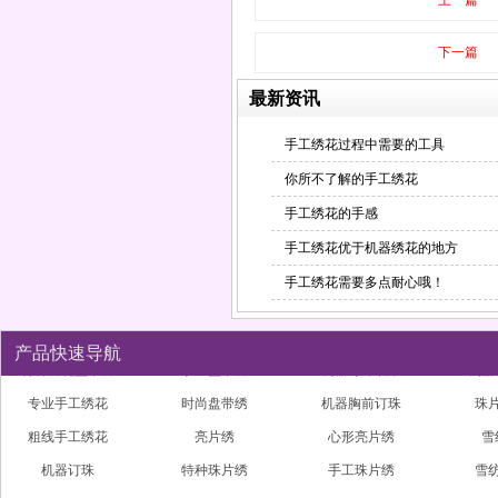
上一篇
下一篇
最新资讯
手工绣花过程中需要的工具
你所不了解的手工绣花
手工绣花的手感
手工绣花优于机器绣花的地方
手工绣花需要多点耐心哦！
产品快速导航
雪纺领花盘花
雪纺打绉盘花
苏州手工绣花
专业
机器领口订珠
鱼鳞珠片绣
雪纺织带盘花
粗线
精美手工绣花
特种手工绣花
绣花盘带绣
机
手工钉珠
特种绣花盘带绣
手工盘带绣
机器