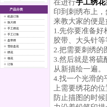
在进行
手工绣花
印到刺绣布上，
产品分类
+
机器订珠
来教大家的便是
+
珠片绣
+
1.先你要准备
手工绣花
+
手工订珠
胶带、大头针等
+
盘带绣
+
雪纺盘花
2.把需要刺绣
+
绣花
3.然后就是将
+
领花
+
订珠
从新描绘一遍。
4.找一个光滑
上需要绣花的位
防止描图的时候