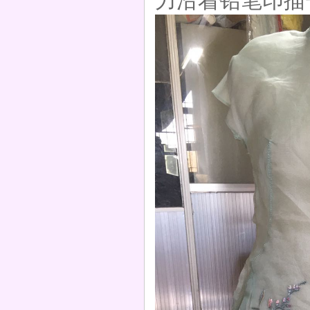
力沿着铅笔印描